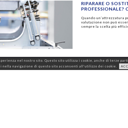
RIPARARE O SOST
PROFESSIONALE? 
Quando un’attrezzatura pr
valutazione non può esse
sempre la scelta più effic
sperienza nel nostro sito. Questo sito utilizza i cookie, anche di terze part
 nella navigazione di questo sito acconsenti all'utilizzo dei cookie.
AC