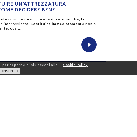
ITUIRE UN’ATTREZZATURA
COME DECIDERE BENE
ofessionale inizia a presentare anomalie, la
re improvvisata.
Sostituire immediatamente
non è
iente, così…
i, per saperne di più accedi alla
Cookie Policy
CONSENTO